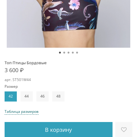
Топ Птицы Бордовые
3 600 ₽
арт.
ST501W44
Размер
42
44
46
48
Таблица размеров
В корзину