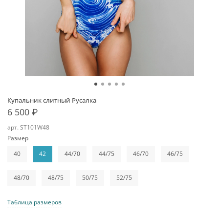
Купальник слитный Русалка
6 500 ₽
арт.
ST101W48
Размер
40
42
44/70
44/75
46/70
46/75
48/70
48/75
50/75
52/75
Таблица размеров